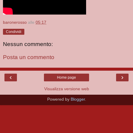
baronerosso
alle
05:17
Condividi
Nessun commento:
Posta un commento
‹
›
Home page
Visualizza versione web
Powered by
Blogger
.