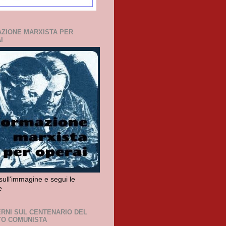
ZIONE MARXISTA PER
I
sull'immagine e segui le
e
RNI SUL CENTENARIO DEL
TO COMUNISTA