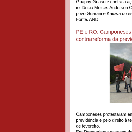
Guapoy Guasu e contra a ação
instância Moises Anderson C
povo Guarani e Kaiowá do e
Fonte. AND
PE e RO: Camponeses e
contrarreforma da prev
Camponeses protestaram em v
previdência e pelo direito à 
de fevereiro.