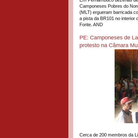
Em Pernambuco dezenas de t
Camponeses Pobres do Norde
(MLT) ergueram barricada c
a pista da BR101 no interio
Fonte. AND
PE: Camponeses de Lag
protesto na Câmara Mun
Cerca de 200 membros da L