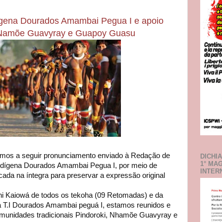
dígena Dourados Amambai Pegua I e apoio
, Namõe Guavyray e Guapoy Guasu
mos a seguir pronunciamento enviado à Redação de
DICHI
1° MA
Indígena Dourados Amambai Pegua I, por meio de
INTER
cada na íntegra para preservar a expressão original
i Kaiowá de todos os tekoha (09 Retomadas) e da
 T.I Dourados Amambai peguá I, estamos reunidos e
munidades tradicionais Pindoroki, Nhamõe Guavyray e