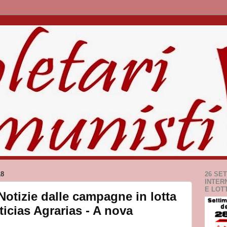
18
26 SE
INTER
E LOT
 Notizie dalle campagne in lotta
ticias Agrarias - A nova