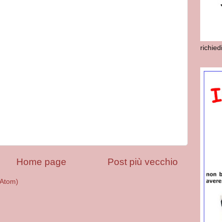
richie
Home page
Post più vecchio
(Atom)