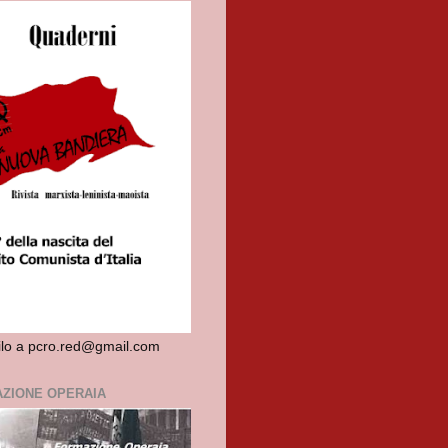
dilo a pcro.red@gmail.com
ZIONE OPERAIA