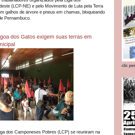
rabalhadores organizados pela Liga dos
ste (LCP-NE) e pelo Movimento de Luta pela Terra
om galhos de árvore e pneus em chamas, bloqueando
r de Pernambuco.
oa dos Gatos exigem suas terras em
icipal
clic pe
iga dos Camponeses Pobres (LCP) se reuniram na