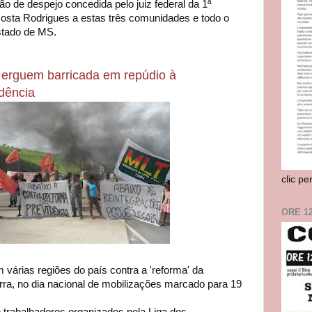
 de despejo concedida pelo juiz federal da 1ª
osta Rodrigues a estas três comunidades e todo o
stado de MS.
rguem barricada em repúdio à
idência
clic pe
ORE 1
árias regiões do país contra a 'reforma' da
terra, no dia nacional de mobilizações marcado para 19