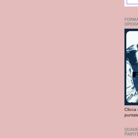
FORMA
OPERA
Clicca 
puntat
QUADE
PARTI