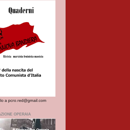
dilo a pcro.red@gmail.com
ZIONE OPERAIA