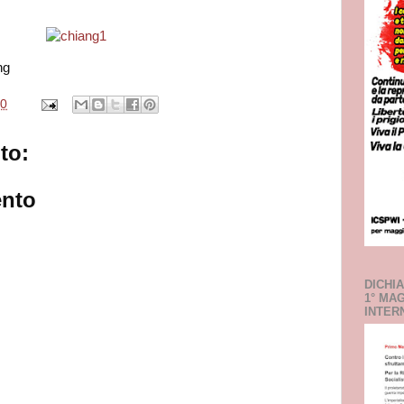
ng
20
to:
nto
DICHI
1° MA
INTER