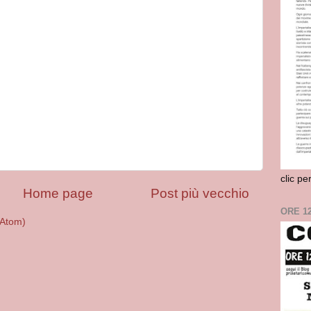
clic pe
Home page
Post più vecchio
ORE 1
(Atom)