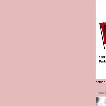
richie
FORMA