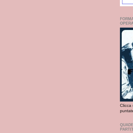
FORMA
OPERA
Clicca 
puntat
QUADE
PARTI